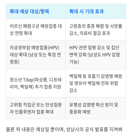
확대 예상 대상/항목
확대 시 기대 효과
어르신 폐렴구균 예방접종 대
고령층의 중증 폐렴 및 사망률
상 연령 확대
감소, 의료비 절감 효과
자궁경부암 예방접종(HPV)
HPV 관련 질병 감소 및 집단
대상 확대 (남성 또는 특정 연
면역 강화 (남성도 HPV 감염
령층)
가능)
백일해 등 호흡기 감염병 예방
청소년 Tdap(파상풍, 디프테
및 영유아 백일해 전파 위험
리아, 백일해) 추가 접종 지원
감소
고위험 직업군 또는 만성질환
유행성 감염병 확산 방지 및
자 인플루엔자 접종 확대
중증화 예방
물론 위 내용은 예상일 뿐이며, 성남시의 공식 발표를 지켜봐