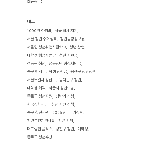
최근댓글
태그
1000원 아침밥
서울 월세 지원
서울 청년 주거정책
청년몽땅정보통
서울형 청년취업사관학교
청년 창업
대학생 행정체험단
청년 지원금
성동구 청년
성동청년 성장지원금
중구 혜택
대학생 장학금
용산구 청년정책
서울특별시 용산구
동대문구 청년
대학생 혜택
서울시 청년수당
종로구 청년지원
상반기 신청
한국장학재단
청년 지원 정책
중구 청년지원
2025년
국가장학금
청년도전지원사업
청년 정책
더드림집 플러스
광진구 청년
대학생
종로구 청년수당