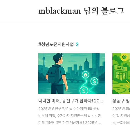
본문 바로가기
mblackman 님의 블로그
청년도전지원사업
2
막막한 미래, 광진구가 답하다! 2025년 청년 자립 지원 가이드
2025년 광진구 청년 필수 가이드! 🏙️ 생활
2025년 최
비부터 취업, 주거까지 지원받는 방법 막막한
야 할 지원금
미래 때문에 고민하고 계신가요? 2025년 광
강, 문화생활
진구 청년들을 위해 마련된 다양한 지원금과
게 새로운 