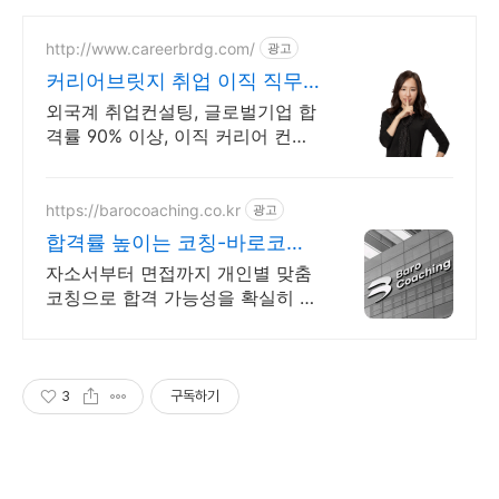
http://www.careerbrdg.com/
광고
커리어브릿지 취업 이직 직무
설정
외국계 취업컨설팅, 글로벌기업 합
격률 90% 이상, 이직 커리어 컨설
팅, 무료상담
https://barocoaching.co.kr
광고
합격률 높이는 코칭-바로코칭
자소서 및 면접대비 완벽정리
자소서부터 면접까지 개인별 맞춤
코칭으로 합격 가능성을 확실히 높
입니다 전현직 면접관 기준으로 합
격 가능성을 높이는 실전 맞춤 코
칭
3
구독하기