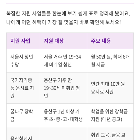
복잡한 지원 사업들을 한눈에 보기 쉽게 표로 정리해 봤어요.
나에게 어떤 혜택이 가장 잘 맞을지 바로 확인해 보세요!
지원 사업
지원 대상
주요 내용
서울시 청년
서울 거주 만 19~34
월 50만 원, 최대 6개
수당
세 미취업 청년
월 지급
국가자격증
용산구 거주 만
연간 최대 10만 원
등 응시료 지
19~39세 미취업 청
응시료 지원
원
년
꿈나무 장학
용산구 1년 이상 거
학업을 위한 장학금
금
주 초·중·고·대학생
지원 (매년 공고)
취업 교육, 금융 교
용산청년지