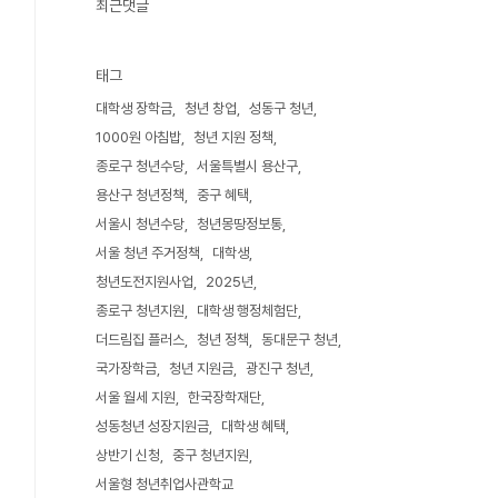
최근댓글
태그
대학생 장학금
청년 창업
성동구 청년
1000원 아침밥
청년 지원 정책
종로구 청년수당
서울특별시 용산구
용산구 청년정책
중구 혜택
서울시 청년수당
청년몽땅정보통
서울 청년 주거정책
대학생
청년도전지원사업
2025년
종로구 청년지원
대학생 행정체험단
더드림집 플러스
청년 정책
동대문구 청년
국가장학금
청년 지원금
광진구 청년
서울 월세 지원
한국장학재단
성동청년 성장지원금
대학생 혜택
상반기 신청
중구 청년지원
서울형 청년취업사관학교