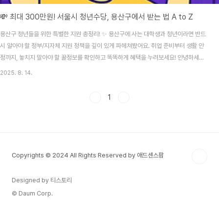
💸 최대 300만원! 서울시 청년수당, 용산구에서 받는 법 A to Z
용산구 청년들을 위한 특별한 지원 총정리! ✨ 용산구에 사는 대학생과 청년이라면 반드
시 알아야 할 정부/지자체 지원 정책을 깊이 있게 파헤쳐봤어요. 취업 준비부터 생활 안
정까지, 놓치지 말아야 할 꿀정보를 확인하고 똑똑하게 혜택을 누려보세요! 안녕하세요,
용산구에 거주하는 모든 청년 여러분! 😊 서울의 중심, 용산은 정말 멋진 곳이지만, 동시
2025. 8. 14.
에 하루하루 치열한 삶을 살아가고 있는 우리들의 현실도 있죠. "취업 준비 비용은 왜 이
렇게 많이 들지?", "매달 나가는 생활비가 부담되네..." 이런 고민들, 저만 하는 거 아니
1
죠? 😥 그래서 오늘은 이런 고민을 조금이라도 덜어줄 수 있도록, 용산구 청년들이 받을
수 있는 다양한 지원 사업들을 A부터 Z까지 꼼꼼하게 정리해봤어요. 단순히 청년수당뿐
만 아니라, ..
Copyrights © 2024 All Rights Reserved by 애드센스팜
Designed by 티스토리
© Daum Corp.