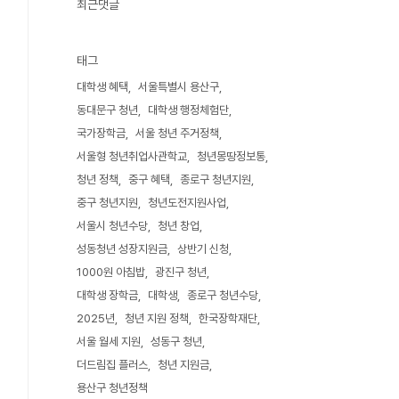
최근댓글
태그
대학생 혜택
서울특별시 용산구
동대문구 청년
대학생 행정체험단
국가장학금
서울 청년 주거정책
서울형 청년취업사관학교
청년몽땅정보통
청년 정책
중구 혜택
종로구 청년지원
중구 청년지원
청년도전지원사업
서울시 청년수당
청년 창업
성동청년 성장지원금
상반기 신청
1000원 아침밥
광진구 청년
대학생 장학금
대학생
종로구 청년수당
2025년
청년 지원 정책
한국장학재단
서울 월세 지원
성동구 청년
더드림집 플러스
청년 지원금
용산구 청년정책