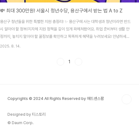
💸 최대 300만원! 서울시 청년수당, 용산구에서 받는 법 A to Z
용산구 청년들을 위한 특별한 지원 총정리! ✨ 용산구에 사는 대학생과 청년이라면 반드
시 알아야 할 정부/지자체 지원 정책을 깊이 있게 파헤쳐봤어요. 취업 준비부터 생활 안
정까지, 놓치지 말아야 할 꿀정보를 확인하고 똑똑하게 혜택을 누려보세요! 안녕하세요,
용산구에 거주하는 모든 청년 여러분! 😊 서울의 중심, 용산은 정말 멋진 곳이지만, 동시
2025. 8. 14.
에 하루하루 치열한 삶을 살아가고 있는 우리들의 현실도 있죠. "취업 준비 비용은 왜 이
렇게 많이 들지?", "매달 나가는 생활비가 부담되네..." 이런 고민들, 저만 하는 거 아니
1
죠? 😥 그래서 오늘은 이런 고민을 조금이라도 덜어줄 수 있도록, 용산구 청년들이 받을
수 있는 다양한 지원 사업들을 A부터 Z까지 꼼꼼하게 정리해봤어요. 단순히 청년수당뿐
만 아니라, ..
Copyrights © 2024 All Rights Reserved by 애드센스팜
Designed by 티스토리
© Daum Corp.